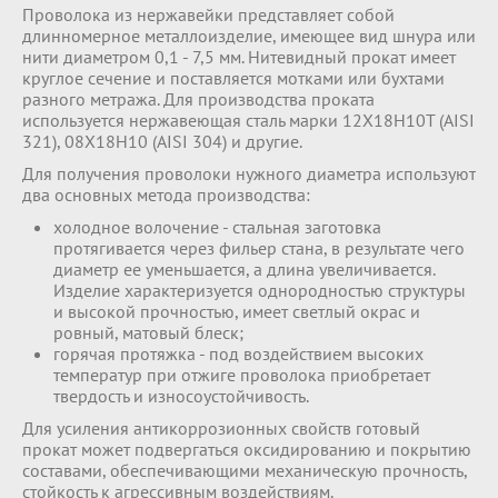
Проволока из нержавейки представляет собой
длинномерное металлоизделие, имеющее вид шнура или
нити диаметром 0,1 - 7,5 мм. Нитевидный прокат имеет
круглое сечение и поставляется мотками или бухтами
разного метража. Для производства проката
используется нержавеющая сталь марки 12Х18Н10Т (AISI
321), 08Х18Н10 (AISI 304) и другие.
Для получения проволоки нужного диаметра используют
два основных метода производства:
холодное волочение - стальная заготовка
протягивается через фильер стана, в результате чего
диаметр ее уменьшается, а длина увеличивается.
Изделие характеризуется однородностью структуры
и высокой прочностью, имеет светлый окрас и
ровный, матовый блеск;
горячая протяжка - под воздействием высоких
температур при отжиге проволока приобретает
твердость и износоустойчивость.
Для усиления антикоррозионных свойств готовый
прокат может подвергаться оксидированию и покрытию
составами, обеспечивающими механическую прочность,
стойкость к агрессивным воздействиям.