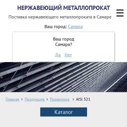
НЕРЖАВЕЮЩИЙ МЕТАЛЛОПРОКАТ
☰
Поставка нержавеющего металлопроката
в Самаре
Ваш город:
Самара
8 800 551-16-44
Ваш город
Самара?
ЗАКАЗАТЬ ОБРАТНЫЙ ЗВОНОК
Да
Нет
Главная
Продукция
Проволока
AISI 321
Каталог