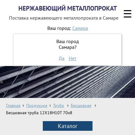
НЕРЖАВЕЮЩИЙ МЕТАЛЛОПРОКАТ
☰
Поставка нержавеющего металлопроката
в Самаре
Ваш город:
Самара
8 800 551-16-44
Ваш город
Самара?
ЗАКАЗАТЬ ОБРАТНЫЙ ЗВОНОК
Да
Нет
Главная
Продукция
Труба
Бесшовная
Бесшовная труба 12Х18Н10Т 70х8
Каталог