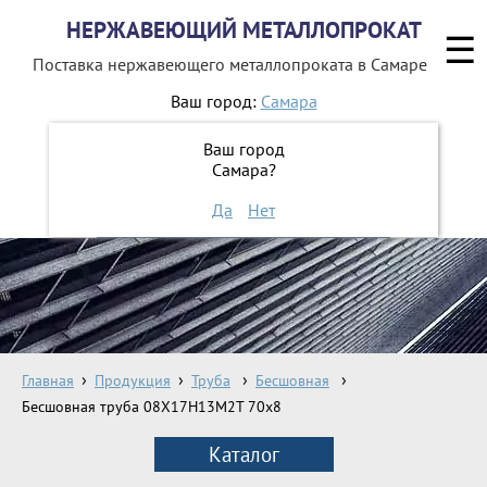
НЕРЖАВЕЮЩИЙ МЕТАЛЛОПРОКАТ
☰
Поставка нержавеющего металлопроката
в Самаре
Ваш город:
Самара
8 800 551-16-44
Ваш город
Самара?
ЗАКАЗАТЬ ОБРАТНЫЙ ЗВОНОК
Да
Нет
Главная
Продукция
Труба
Бесшовная
Бесшовная труба 08Х17Н13М2Т 70х8
Каталог