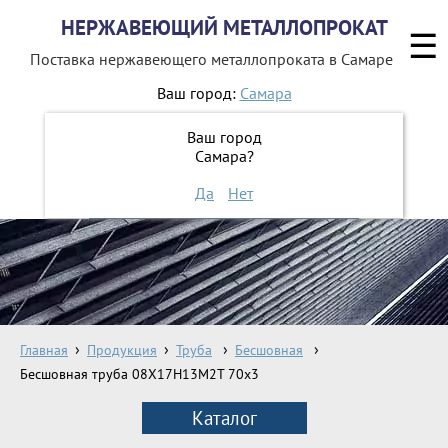
НЕРЖАВЕЮЩИЙ МЕТАЛЛОПРОКАТ
☰
Поставка нержавеющего металлопроката
в Самаре
Ваш город:
Самара
8 800 551-16-44
Ваш город
Самара?
ЗАКАЗАТЬ ОБРАТНЫЙ ЗВОНОК
Да
Нет
Главная
Продукция
Труба
Бесшовная
Бесшовная труба 08Х17Н13М2Т 70х3
Каталог