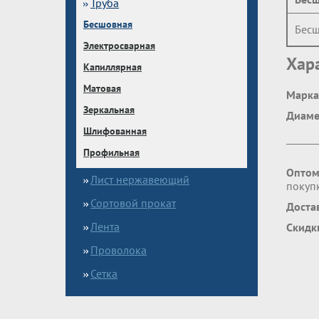
Труба
Бесшовная
Бесш
Электросварная
Хар
Капиллярная
Матовая
Марка
Зеркальная
Диаме
Шлифованная
Профильная
Оптом
Лист нержавеющий
покупк
Сортовой прокат
Доста
Лента
Скидк
Проволока
Сетка