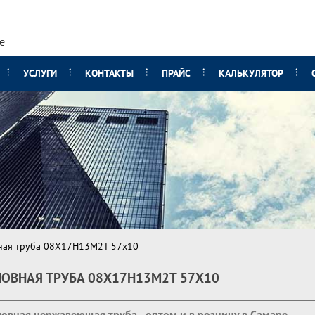
е
УСЛУГИ
КОНТАКТЫ
ПРАЙС
КАЛЬКУЛЯТОР
ная труба 08Х17Н13М2Т 57х10
ОВНАЯ ТРУБА 08Х17Н13М2Т 57Х10
овная нержавеющая труба - оптом и в розницу в Самаре