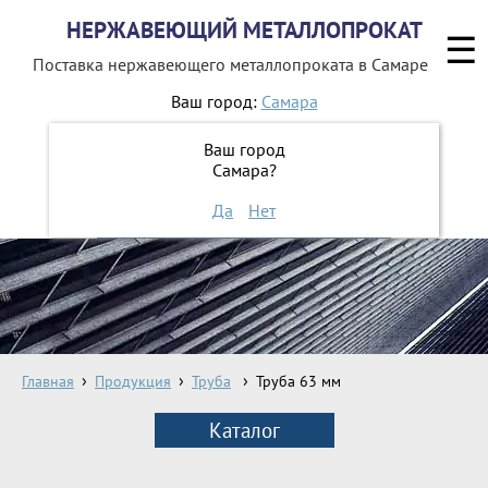
НЕРЖАВЕЮЩИЙ МЕТАЛЛОПРОКАТ
☰
Поставка нержавеющего металлопроката
в Самаре
Ваш город:
Самара
8 800 551-16-44
Ваш город
Самара?
ЗАКАЗАТЬ ОБРАТНЫЙ ЗВОНОК
Да
Нет
Главная
Продукция
Труба
Труба 63 мм
Каталог