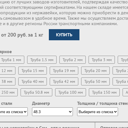
кцию от лучших заводов-изготовителей, подтверждая качество 
ий соответствующими сертификатами. На нашем складе имеет
лопродукции из нержавейки, которую можно приобрести в де
ь самовывозом в удобное время. Также мы осуществляем доста
е и в другие регионы России транспортными компаниями.
 от 200 руб. за 1 кг
КУПИТЬ
ярное
Труба 1 мм
Труба 1.5 мм
Труба 2 мм
Труба 3 мм
Тру
а 12 мм
Труба 15 мм
Труба 19 мм
Труба 20 мм
Труба 
а 38 мм
Труба 40 мм
Труба 42 мм
Труба 50 мм
Труба 
а 250 мм
Труба 50.8 мм
Труба 100 мм
Труба 150 мм
A
 стали
Диаметр
Толщина / толщина стен
ы из нержавейки в Сам - опт и розница
Оптовая цен