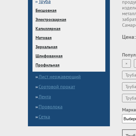
Труба
проду
издел
Бесшовная
метал
забрат
Электросварная
Самар
Капиллярная
Цена:
Матовая
Зеркальная
Попул
Шлифованная
×
Профильная
Труб
Лист нержавеющий
Сортовой прокат
Труб
Лента
Труб
Проволока
Марка
Сетка
Труб