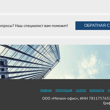
вопросы? Наш специалист вам поможет!
ОБРАТНАЯ С
ГЛАВНАЯ
ПРОДУКЦИЯ
УСЛУГИ
КОНТАКТЫ
П
ООО «Металл-офис», ИНН 7811757637, 
Гра