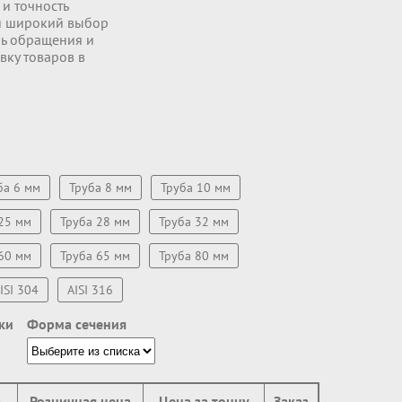
и точность
cя широкий выбор
нь обращения и
вку товаров в
ба 6 мм
Труба 8 мм
Труба 10 мм
25 мм
Труба 28 мм
Труба 32 мм
60 мм
Труба 65 мм
Труба 80 мм
ISI 304
AISI 316
ки
Форма сечения
а
Розничная цена
Цена за тонну
Заказ