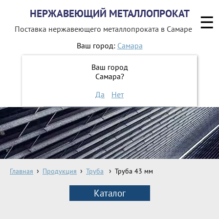
НЕРЖАВЕЮЩИЙ МЕТАЛЛОПРОКАТ
☰
Поставка нержавеющего металлопроката
в Самаре
Ваш город:
Самара
8 800 551-16-44
Ваш город
Самара?
ЗАКАЗАТЬ ОБРАТНЫЙ ЗВОНОК
Да
Нет
Главная
Продукция
Труба
Труба 43 мм
Каталог