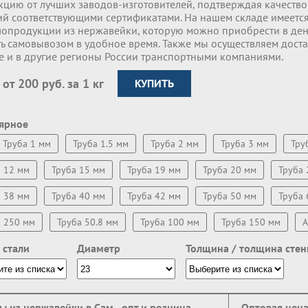
кцию от лучших заводов-изготовителей, подтверждая качество 
ий соответствующими сертификатами. На нашем складе имеет
лопродукции из нержавейки, которую можно приобрести в де
ь самовывозом в удобное время. Также мы осуществляем доста
е и в другие регионы России транспортными компаниями.
 от 200 руб. за 1 кг
КУПИТЬ
ярное
Труба 1 мм
Труба 1.5 мм
Труба 2 мм
Труба 3 мм
Тру
а 12 мм
Труба 15 мм
Труба 19 мм
Труба 20 мм
Труба 
а 38 мм
Труба 40 мм
Труба 42 мм
Труба 50 мм
Труба 
а 250 мм
Труба 50.8 мм
Труба 100 мм
Труба 150 мм
A
 стали
Диаметр
Толщина / толщина стен
ы из нержавейки в Сам - опт и розница
Оптовая цен