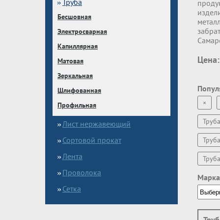
Труба
проду
издел
Бесшовная
метал
забрат
Электросварная
Самар
Капиллярная
Цена:
Матовая
Зеркальная
Попул
Шлифованная
×
Профильная
Труб
Лист нержавеющий
Сортовой прокат
Труб
Лента
Труб
Проволока
Марка
Сетка
Труб