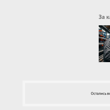
За 
Остались 