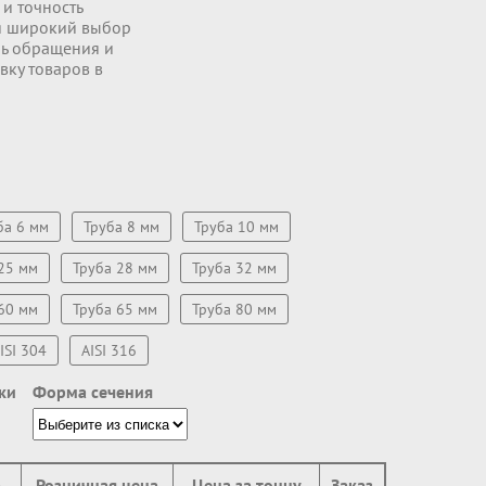
и точность
cя широкий выбор
нь обращения и
вку товаров в
ба 6 мм
Труба 8 мм
Труба 10 мм
25 мм
Труба 28 мм
Труба 32 мм
60 мм
Труба 65 мм
Труба 80 мм
ISI 304
AISI 316
ки
Форма сечения
а
Розничная цена
Цена за тонну
Заказ