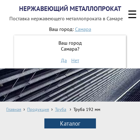
НЕРЖАВЕЮЩИЙ МЕТАЛЛОПРОКАТ
☰
Поставка нержавеющего металлопроката
в Самаре
Ваш город:
Самара
8 800 551-16-44
Ваш город
Самара?
ЗАКАЗАТЬ ОБРАТНЫЙ ЗВОНОК
Да
Нет
Главная
Продукция
Труба
Труба 192 мм
Каталог