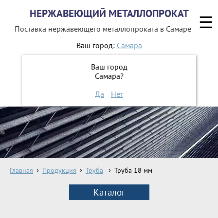
НЕРЖАВЕЮЩИЙ МЕТАЛЛОПРОКАТ
☰
Поставка нержавеющего металлопроката
в Самаре
Ваш город:
Самара
8 800 551-16-44
Ваш город
Самара?
ЗАКАЗАТЬ ОБРАТНЫЙ ЗВОНОК
Да
Нет
Главная
Продукция
Труба
Труба 18 мм
Каталог