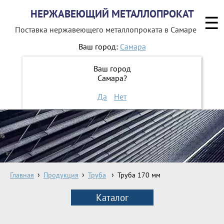
НЕРЖАВЕЮЩИЙ МЕТАЛЛОПРОКАТ
☰
Поставка нержавеющего металлопроката
в Самаре
Ваш город:
Самара
8 800 551-16-44
Ваш город
Самара?
ЗАКАЗАТЬ ОБРАТНЫЙ ЗВОНОК
Да
Нет
Главная
Продукция
Труба
Труба 170 мм
Каталог