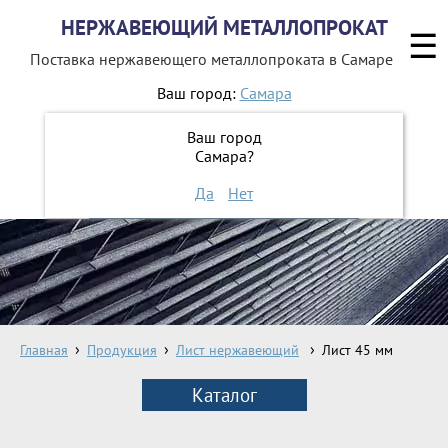
НЕРЖАВЕЮЩИЙ МЕТАЛЛОПРОКАТ
☰
Поставка нержавеющего металлопроката
в Самаре
Ваш город:
Самара
8 800 551-16-44
Ваш город
Самара?
ЗАКАЗАТЬ ОБРАТНЫЙ ЗВОНОК
Да
Нет
Главная
Продукция
Лист нержавеющий
Лист 45 мм
Каталог