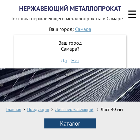
НЕРЖАВЕЮЩИЙ МЕТАЛЛОПРОКАТ
☰
Поставка нержавеющего металлопроката
в Самаре
Ваш город:
Самара
8 800 551-16-44
Ваш город
Самара?
ЗАКАЗАТЬ ОБРАТНЫЙ ЗВОНОК
Да
Нет
Главная
Продукция
Лист нержавеющий
Лист 40 мм
Каталог