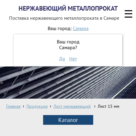
НЕРЖАВЕЮЩИЙ МЕТАЛЛОПРОКАТ
☰
Поставка нержавеющего металлопроката
в Самаре
Ваш город:
Самара
8 800 551-16-44
Ваш город
Самара?
ЗАКАЗАТЬ ОБРАТНЫЙ ЗВОНОК
Да
Нет
Главная
Продукция
Лист нержавеющий
Лист 15 мм
Каталог