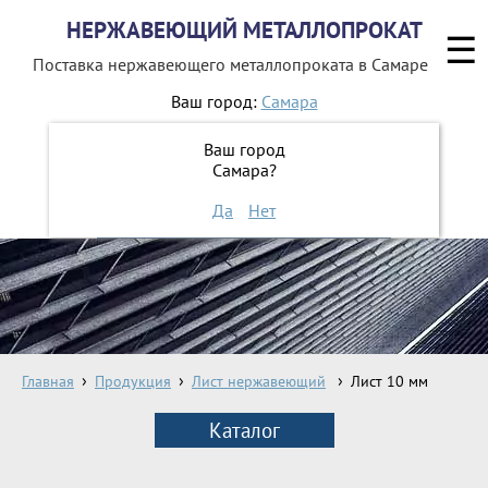
НЕРЖАВЕЮЩИЙ МЕТАЛЛОПРОКАТ
☰
Поставка нержавеющего металлопроката
в Самаре
Ваш город:
Самара
8 800 551-16-44
Ваш город
Самара?
ЗАКАЗАТЬ ОБРАТНЫЙ ЗВОНОК
Да
Нет
Главная
Продукция
Лист нержавеющий
Лист 10 мм
Каталог