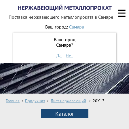
НЕРЖАВЕЮЩИЙ МЕТАЛЛОПРОКАТ
☰
Поставка нержавеющего металлопроката
в Самаре
Ваш город:
Самара
8 800 551-16-44
Ваш город
Самара?
ЗАКАЗАТЬ ОБРАТНЫЙ ЗВОНОК
Да
Нет
Главная
Продукция
Лист нержавеющий
20Х13
Каталог